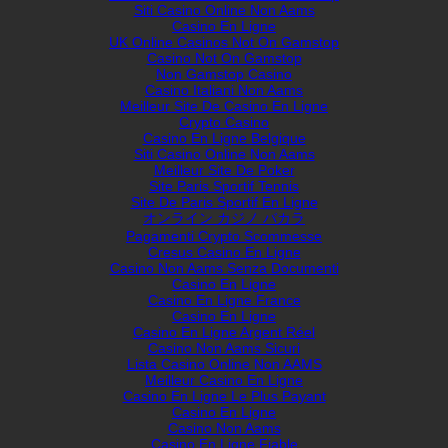
Siti Casino Online Non Aams
Casino En Ligne
UK Online Casinos Not On Gamstop
Casino Not On Gamstop
Non Gamstop Casino
Casino Italiani Non Aams
Meilleur Site De Casino En Ligne
Crypto Casino
Casino En Ligne Belgique
Siti Casino Online Non Aams
Meilleur Site De Poker
Site Paris Sportif Tennis
Site De Paris Sportif En Ligne
オンライン カジノ バカラ
Pagamenti Crypto Scommesse
Cresus Casino En Ligne
Casino Non Aams Senza Documenti
Casino En Ligne
Casino En Ligne France
Casino En Ligne
Casino En Ligne Argent Réel
Casino Non Aams Sicuri
Lista Casino Online Non AAMS
Meilleur Casino En Ligne
Casino En Ligne Le Plus Payant
Casino En Ligne
Casino Non Aams
Casino En Ligne Fiable